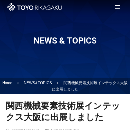
金属表面処理技術Q&A
事業案内
NEWS & TOPICS
会社案内
電解研磨
採用情報
精密電解研磨
ISO
化学研磨
新卒採用
Home
NEWS&TOPICS
関西機械要素技術展インテックス大阪
お問い合わせ
酸洗
中途採用
に出展しました
不動態化処理
関西機械要素技術展インテッ
クス大阪に出展しました
精密洗浄
真空包装・アッセンブリサービス